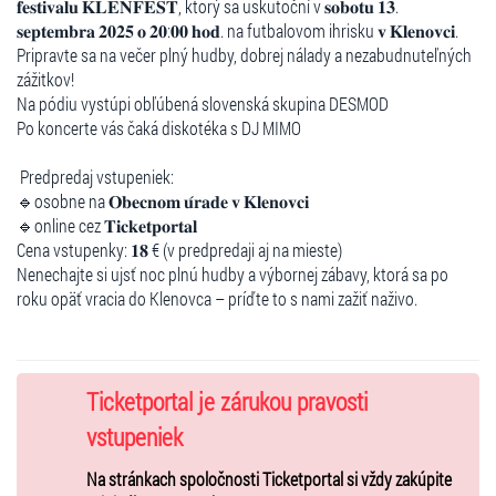
𝐟𝐞𝐬𝐭𝐢𝐯𝐚𝐥𝐮 𝐊𝐋𝐄𝐍𝐅𝐄𝐒𝐓, ktorý sa uskutoční v 𝐬𝐨𝐛𝐨𝐭𝐮 𝟏𝟑.
𝐬𝐞𝐩𝐭𝐞𝐦𝐛𝐫𝐚 𝟐𝟎𝟐𝟓 𝐨 𝟐𝟎:𝟎𝟎 𝐡𝐨𝐝. na futbalovom ihrisku 𝐯 𝐊𝐥𝐞𝐧𝐨𝐯𝐜𝐢.
Pripravte sa na večer plný hudby, dobrej nálady a nezabudnuteľných
zážitkov!
Na pódiu vystúpi obľúbená slovenská skupina DESMOD
Po koncerte vás čaká diskotéka s DJ MIMO
Predpredaj vstupeniek:
🔹osobne na 𝐎𝐛𝐞𝐜𝐧𝐨𝐦 𝐮́𝐫𝐚𝐝𝐞 𝐯 𝐊𝐥𝐞𝐧𝐨𝐯𝐜𝐢
🔹online cez 𝐓𝐢𝐜𝐤𝐞𝐭𝐩𝐨𝐫𝐭𝐚𝐥
Cena vstupenky: 𝟏𝟖 € (v predpredaji aj na mieste)
Nenechajte si ujsť noc plnú hudby a výbornej zábavy, ktorá sa po
roku opäť vracia do Klenovca – príďte to s nami zažiť naživo.
Ticketportal je zárukou pravosti
vstupeniek
Na stránkach spoločnosti Ticketportal si vždy zakúpite