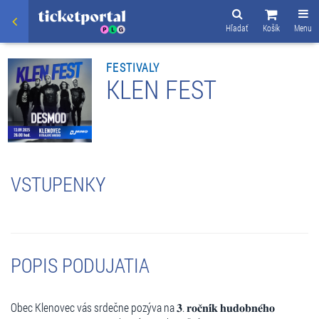
Hľadať
Košík
Menu
FESTIVALY
KLEN FEST
VSTUPENKY
POPIS PODUJATIA
Obec Klenovec vás srdečne pozýva na 𝟑. 𝐫𝐨𝐜̌𝐧𝐢́𝐤 𝐡𝐮𝐝𝐨𝐛𝐧𝐞́𝐡𝐨