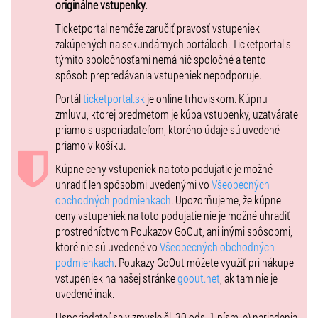
originálne vstupenky.
Ticketportal nemôže zaručiť pravosť vstupeniek
zakúpených na sekundárnych portáloch. Ticketportal s
týmito spoločnosťami nemá nič spoločné a tento
spôsob prepredávania vstupeniek nepodporuje.
Portál
ticketportal.sk
je online trhoviskom. Kúpnu
zmluvu, ktorej predmetom je kúpa vstupenky, uzatvárate
priamo s usporiadateľom, ktorého údaje sú uvedené
priamo v košíku.
Kúpne ceny vstupeniek na toto podujatie je možné
uhradiť len spôsobmi uvedenými vo
Všeobecných
obchodných podmienkach
. Upozorňujeme, že kúpne
ceny vstupeniek na toto podujatie nie je možné uhradiť
prostredníctvom Poukazov GoOut, ani inými spôsobmi,
ktoré nie sú uvedené vo
Všeobecných obchodných
podmienkach
. Poukazy GoOut môžete využiť pri nákupe
vstupeniek na našej stránke
goout.net
, ak tam nie je
uvedené inak.
Usporiadateľ sa v zmysle čl. 30 ods. 1 písm. e) nariadenia