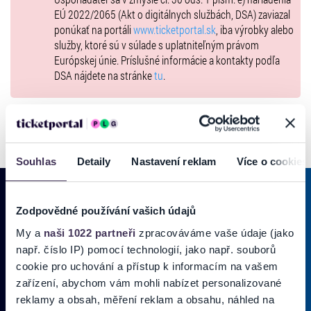
EÚ 2022/2065 (Akt o digitálnych službách, DSA) zaviazal
ponúkať na portáli
www.ticketportal.sk
, iba výrobky alebo
služby, ktoré sú v súlade s uplatniteľným právom
Európskej únie. Príslušné informácie a kontakty podľa
DSA nájdete na stránke
tu
.
Souhlas
Detaily
Nastavení reklam
Více o cookies
Zodpovědné používání vašich údajů
PRIHLÁSIŤ SA K
ODBERU NOVINIEK
My a
naši 1022 partneři
zpracováváme vaše údaje (jako
např. číslo IP) pomocí technologií, jako např. souborů
Pridajte sa do zoznamu odberateľov a doručte si najnovšie špeciálne
cookie pro uchování a přístup k informacím na vašem
ponuky priamo do doručenej pošty.
zařízení, abychom vám mohli nabízet personalizované
reklamy a obsah, měření reklam a obsahu, náhled na