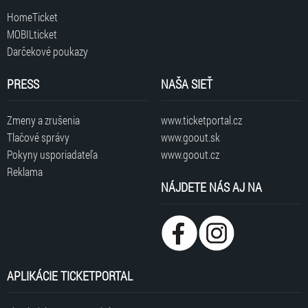
HomeTicket
MOBILticket
Darčekové poukazy
PRESS
NAŠA SIEŤ
Zmeny a zrušenia
www.ticketportal.cz
Tlačové správy
www.goout.sk
Pokyny usporiadateľa
www.goout.cz
Reklama
NÁJDETE NÁS AJ NA
APLIKÁCIE TICKETPORTAL