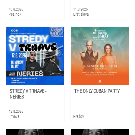
10.8.2026
11.8.2026
Pezinok
Bratislava
STREDY V TRNAVE -
THE ONLY CUBAN PARTY
NERIEŠ
12.8.2026
Trnava
Prešov