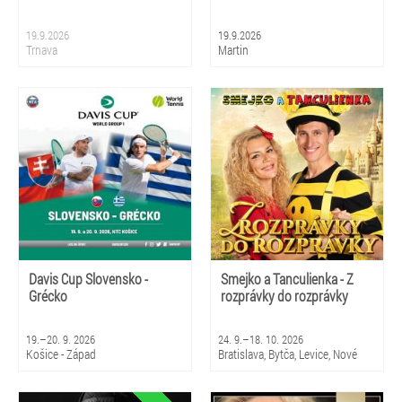
19.9.2026
19.9.2026
Trnava
Martin
Davis Cup Slovensko -
Smejko a Tanculienka - Z
Grécko
rozprávky do rozprávky
19.–20. 9. 2026
24. 9.–18. 10. 2026
Košice - Západ
Bratislava, Bytča, Levice, Nové
Zámky, Sládkovičovo, Senica,
Sereď, Bardejovské Kúpele,