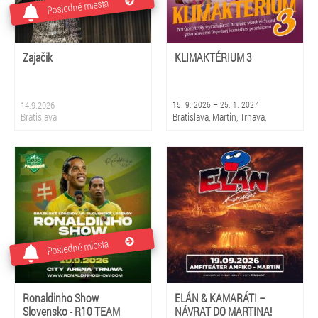
Posledné miesta
Zajačik
KLIMAKTÉRIUM 3
14.9.2026
15. 9. 2026 – 25. 1. 2027
Bratislava
Bratislava, Martin, Trnava,
Piešťany, Rajec, Liptovský
Mikuláš, Košice, Prešov, Banská
Bystrica, Žilina
Posledné miesta
Ronaldinho Show
ELÁN & KAMARÁTI –
Slovensko - R10 TEAM
NÁVRAT DO MARTINA!