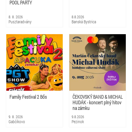
POOL PARTY
8. 8. 2026
8.8.2026
Pusztaradvány
Banská Bystrica
Family Festival 2 Bős
ČEKOVSKÝ BAND & MICHAL
HUDÁK - koncert plný hitov
na zámku
9. 8. 2026
9.8.2026
Gabčíkovo
Pezinok