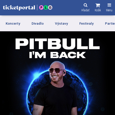
Hľadať
Košík
Menu
Koncerty
Divadlo
Výstavy
Festivaly
Partie