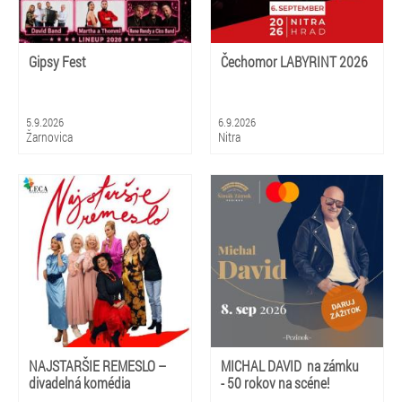
Gipsy Fest
Čechomor LABYRINT 2026
5.9.2026
6.9.2026
Žarnovica
Nitra
NAJSTARŠIE REMESLO –
MICHAL DAVID na zámku
divadelná komédia
- 50 rokov na scéne!