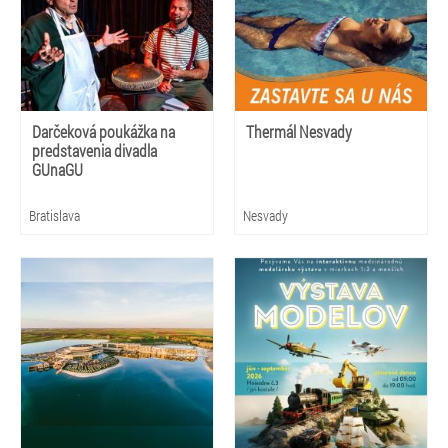
Darčeková poukážka na
Thermál Nesvady
predstavenia divadla
GUnaGU
Bratislava
Nesvady