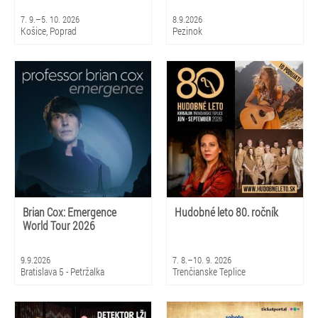
7. 9.–5. 10. 2026
8.9.2026
Košice, Poprad
Pezinok
Brian Cox: Emergence
Hudobné leto 80. ročník
World Tour 2026
9.9.2026
7. 8.–10. 9. 2026
Bratislava 5 - Petržalka
Trenčianske Teplice