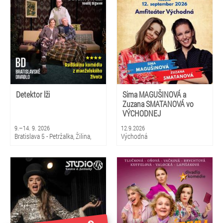
Detektor lži
Sima MAGUŠINOVÁ a
Zuzana SMATANOVÁ vo
VÝCHODNEJ
9.–14. 9. 2026
12.9.2026
Bratislava 5 - Petržalka, Žilina,
Východná
Martin