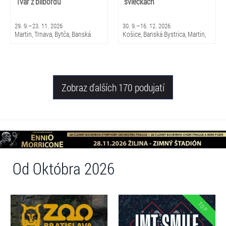
Tvár z bilbordu
sviečkach
29. 9.–23. 11. 2026
30. 9.–16. 12. 2026
Martin, Trnava, Bytča, Banská
Košice, Banská Bystrica, Martin,
Bystrica, Bratislava, Žilina
Brezno, Nitra, Trenčín, Skalica,
Piešťany, Michalovce, Trnava,
Snina, Sabinov, Nováky, Čadca,
Žilina
Zobraz ďalších 170 podujatí
Od Októbra 2026