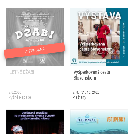
VYPREDANÉ
LETNÉ DŽABI
Vyšperkovaná cesta
Slovenskom
7.8.2026
7. 8.–31. 10. 2026
Vyšné Repaše
Piešťany