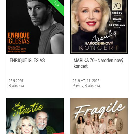
Košice, Stará Ľubovňa, Poprad,
Brezno, Prievidza, Gbely, Nová
Dubnica
ENRIQUE IGLESIAS
MARIKA 70 - Narodeninový
koncert
26.9.2026
26. 9.–7. 11. 2026
Bratislava
Prešov, Bratislava