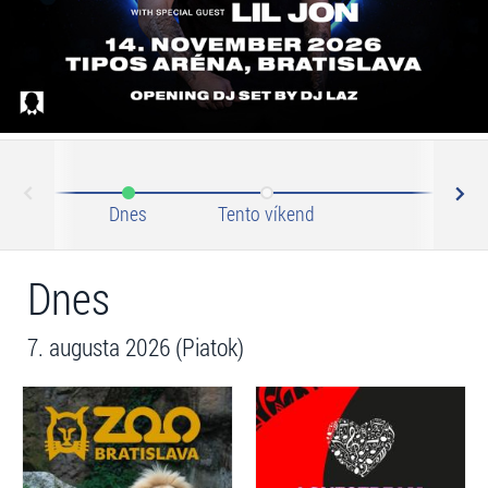
N
ev
Dnes
Tento víkend
Tento 
Dnes
7. augusta 2026 (Piatok)