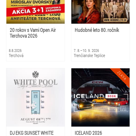
20 rokov s Vami Open Air
Hudobné leto 80. ročník
Terchova 2026
8.8.2026
7. 8.–10. 9. 2026
Terchová
Trenčianske Teplice
DJ EKG SUNSET WHITE
ICELAND 2026