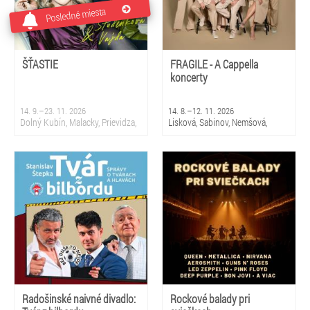
Posledné miesta
ŠŤASTIE
FRAGILE - A Cappella
koncerty
14. 9.–23. 11. 2026
14. 8.–12. 11. 2026
Dolný Kubín, Malacky, Prievidza,
Lisková, Sabinov, Nemšová,
Sliač, Krupina, Martin, Nová
Čierny Balog, Snina, Smižany,
Dubnica, Partizánske, Topoľčany,
Čadca, Bratislava 5 - Petržalka,
Bratislava
Stropkov, Prievidza
Radošinské naivné divadlo:
Rockové balady pri