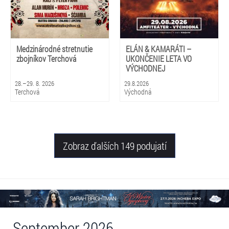
Medzinárodné stretnutie
ELÁN & KAMARÁTI –
zbojníkov Terchová
UKONČENIE LETA VO
VÝCHODNEJ
28.–29. 8. 2026
29.8.2026
Terchová
Východná
Zobraz ďalších 149 podujatí
September 2026