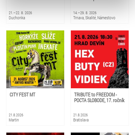
typy cookies používáme, naleznete níže. Možnosti
zpracování upravíte zaškrtnutím příslušné varianty. Svoji
21.–22. 8. 2026
14.–29. 8. 2026
volbu můžete kdykoliv změnit v zápatí stránky v záložce
Duchonka
Trnava, Skalité, Námestovo
„Cookies a jejich nastavení“.
CITY FEST MT
TRIBUTE to FREEDOM -
POCTA SLOBODE, 17. ročník
21.8.2026
21.8.2026
Martin
Bratislava