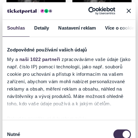
Souhlas
Detaily
Nastavení reklam
Více o cookies
Zodpovědné používání vašich údajů
DRUPI - 50 ANNI TOUR
DRUPI - 50 ANNI TOUR
My a
naši 1022 partneři
zpracováváme vaše údaje (jako
MARTIN
např. číslo IP) pomocí technologií, jako např. souborů
cookie pro uchování a přístup k informacím na vašem
15.8.2026
16.8.2026
zařízení, abychom vám mohli nabízet personalizované
Trnava
Martin
reklamy a obsah, měření reklam a obsahu, náhled na
návštěvníky a vývoj produktů. Máte možnosti ohledně
toho, kdo vaše údaje používá a k jakým účelům.
Pokud to povolíte, rádi bychom také:
Shromažďovali informace o vaší geografické poloze,
Výběr
Nutné
které mohou být přesné na několik metrů
souhlasu