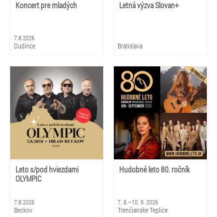
Koncert pre mladých
Letná výzva Slovan+
7.8.2026
Dudince
Bratislava
Leto s/pod hviezdami
Hudobné leto 80. ročník
OLYMPIC
7.8.2026
7. 8.–10. 9. 2026
Beckov
Trenčianske Teplice