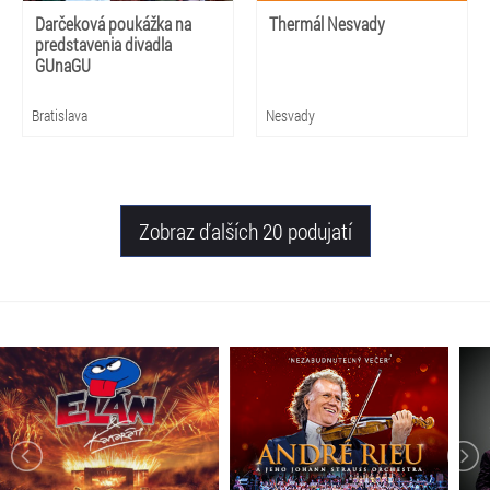
Darčeková poukážka na
Thermál Nesvady
predstavenia divadla
GUnaGU
Bratislava
Nesvady
Zobraz ďalších 20 podujatí