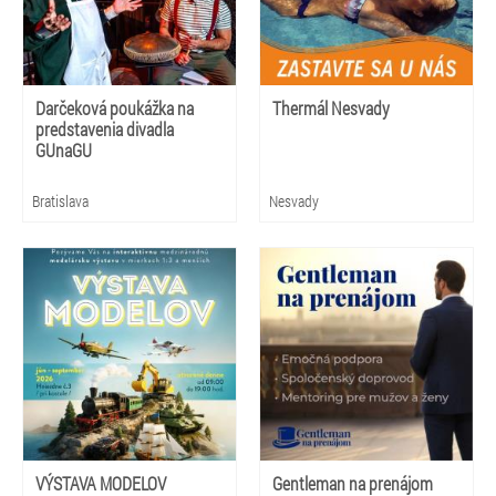
Darčeková poukážka na
Thermál Nesvady
predstavenia divadla
GUnaGU
Bratislava
Nesvady
VÝSTAVA MODELOV
Gentleman na prenájom