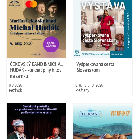
ČEKOVSKÝ BAND & MICHAL
Vyšperkovaná cesta
HUDÁK - koncert plný hitov
Slovenskom
na zámku
9.8.2026
8. 8.–31. 10. 2026
Pezinok
Piešťany