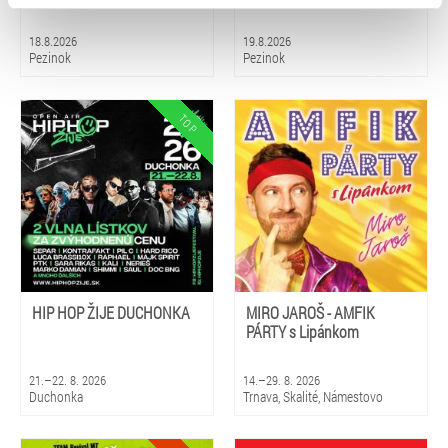
typy cookies používáme, naleznete níže. Možnosti
zpracování upravíte zaškrtnutím příslušné varianty. Svoji
18.8.2026
19.8.2026
volbu můžete kdykoliv změnit v zápatí stránky v záložce
Pezinok
Pezinok
„Cookies a jejich nastavení“.
HIP HOP ŽIJE DUCHONKA
MIRO JAROŠ - AMFIK
PÁRTY s Lipánkom
21.–22. 8. 2026
14.–29. 8. 2026
Duchonka
Trnava, Skalité, Námestovo