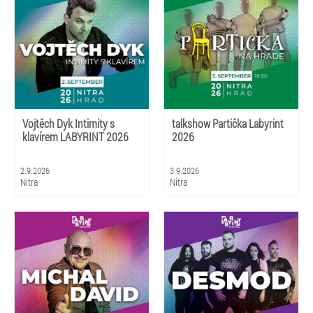
Vojtěch Dyk Intimity s
talkshow Partička Labyrint
klavírem LABYRINT 2026
2026
2.9.2026
3.9.2026
Nitra
Nitra