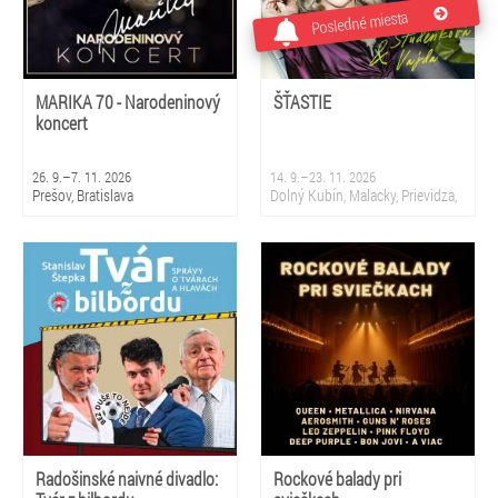
Posledné miesta
MARIKA 70 - Narodeninový
ŠŤASTIE
koncert
26. 9.–7. 11. 2026
14. 9.–23. 11. 2026
Prešov, Bratislava
Dolný Kubín, Malacky, Prievidza,
Sliač, Krupina, Martin, Nová
Dubnica, Partizánske, Topoľčany,
Bratislava
Radošinské naivné divadlo:
Rockové balady pri