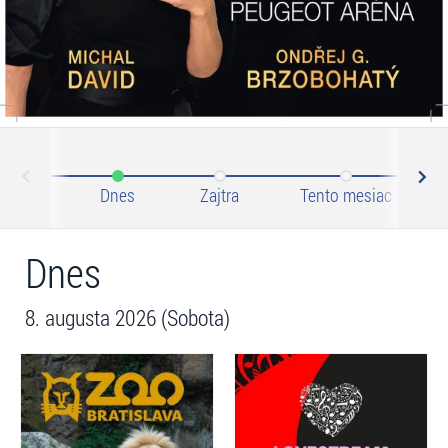
N
ev
Dnes
Zajtra
Tento mesiac
Dnes
8. augusta 2026 (Sobota)