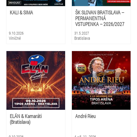
KALI & SIMA
ŠK SLOVAN BRATISLAVA –
PERMANENTNÁ
VSTUPENKA – 2026/2027
9.10.2026
31.5.2027
Viničné
Bratislava
ELÁN & Kamaráti
André Rieu
(Bratislava)
9.10.2026
4.–5. 11. 2026