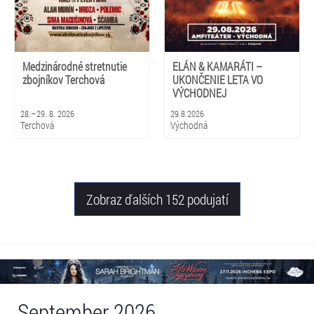
Medzinárodné stretnutie
ELÁN & KAMARÁTI –
zbojníkov Terchová
UKONČENIE LETA VO
VÝCHODNEJ
28.–29. 8. 2026
29.8.2026
Terchová
Východná
Zobraz ďalších 152 podujatí
September 2026