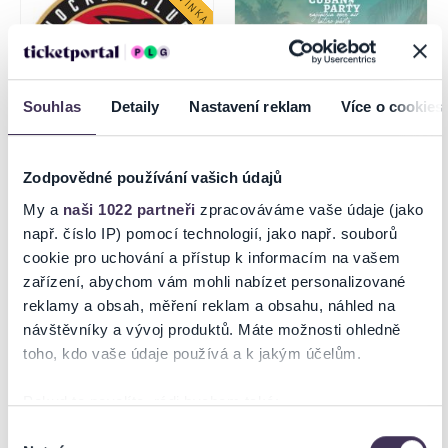
Souhlas
Detaily
Nastavení reklam
Více o cookies
Zodpovědné používání vašich údajů
HC Prešov – HC Košice
THE ONLY CUBAN PARTY
My a
naši 1022 partneři
zpracováváme vaše údaje (jako
např. číslo IP) pomocí technologií, jako např. souborů
cookie pro uchování a přístup k informacím na vašem
12.8.2026
zařízení, abychom vám mohli nabízet personalizované
Prešov
Prešov
reklamy a obsah, měření reklam a obsahu, náhled na
návštěvníky a vývoj produktů. Máte možnosti ohledně
toho, kdo vaše údaje používá a k jakým účelům.
Pokud to povolíte, rádi bychom také:
Shromažďovali informace o vaší geografické poloze,
Výběr
Nutné
které mohou být přesné na několik metrů
souhlasu