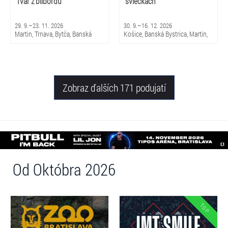
Tvár z bilbordu
sviečkach
29. 9.–23. 11. 2026
30. 9.–16. 12. 2026
Martin, Trnava, Bytča, Banská
Košice, Banská Bystrica, Martin,
Bystrica, Bratislava, Žilina
Brezno, Nitra, Trenčín, Skalica,
Piešťany, Michalovce, Trnava,
Snina, Sabinov, Nováky, Čadca,
Žilina
Zobraz ďalších 171 podujatí
Od Októbra 2026