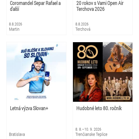
Coromandel Separ Rafael a
20 rokov s Vami Open Air
ďalší
Terchova 2026
8.8.2026
8.8.2026
Martin
Terchová
Letná výzva Slovan+
Hudobné leto 80. ročník
8. 8.–10. 9. 2026
Bratislava
Trenčianske Teplice