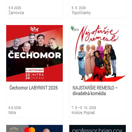
5.9.2026
5. 9. 2026
Žarnovica
Topoľčianky
Čechomor LABYRINT 2026
NAJSTARŠIE REMESLO –
divadelná komédia
6.9.2026
7. 9.–5. 10. 2026
Nitra
Košice, Poprad