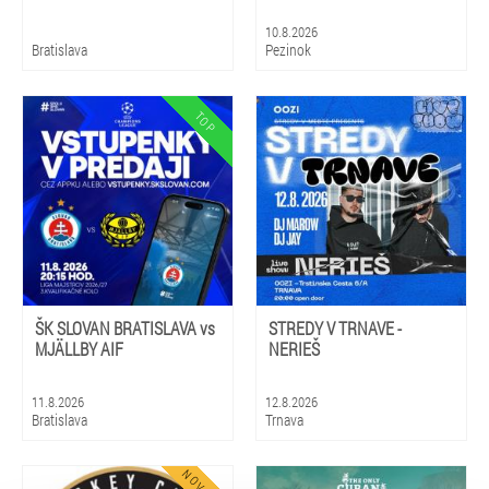
10.8.2026
Bratislava
Pezinok
ŠK SLOVAN BRATISLAVA vs
STREDY V TRNAVE -
MJÄLLBY AIF
NERIEŠ
11.8.2026
12.8.2026
Bratislava
Trnava