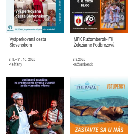
Vyšperkovaná cesta
MFK Ružomberok- FK
Slovenskom
Železiarne Podbrezová
8. 8.–31. 10. 2026
8.8.2026
Piešťany
Ružomberok