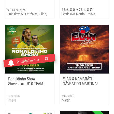
9.–14. 9. 2026
15. 9. 2026 – 25. 1. 2027
Bratislava 5 - Petržalka, Žilina,
Bratislava, Martin, Trnava,
Martin
Piešťany, Rajec, Liptovský
Mikuláš, Košice, Prešov, Banská
Bystrica, Žilina
Posledné miesta
Ronaldinho Show
ELÁN & KAMARÁTI –
Slovensko - R10 TEAM
NÁVRAT DO MARTINA!
19.9.2026
19.9.2026
Trnava
Martin