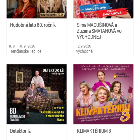
Hudobné leto 80. ročník
Sima MAGUŠINOVÁ a
Zuzana SMATANOVÁ vo
VÝCHODNEJ
8. 8.–10. 9. 2026
12.9.2026
Trenčianske Teplice
Východná
Detektor lži
KLIMAKTÉRIUM 3