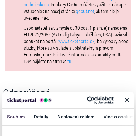
podmienkach
. Poukazy GoOut môžete využiť pri nákupe
zámockej terase.
vstupeniek na našej stránke
goout.net
, ak tam nie je
Pravidlá usporiadateľa v prípade nepriaznivého počasia
uvedené inak.
Podujatie môže začať a aj prebiehať za nepriaznivého počasia (napr. v
Usporiadateľ sa v zmysle čl. 30 ods. 1 písm. e) nariadenia
daždi), a to v prípade, že je to akceptované interpretom a
EÚ 2022/2065 (Akt o digitálnych službách, DSA) zaviazal
organizačným tímom. Podujatie môže byť prerušené (aj opakovane) a
ponúkať na portáli
www.ticketportal.sk
, iba výrobky alebo
potom opäť pokračovať, podujatie sa neruší vopred a v prípade, že v
služby, ktoré sú v súlade s uplatniteľným právom
čase začiatku podujatie prší, usporiadateľ si vyhradzuje právo
Európskej únie. Príslušné informácie a kontakty podľa
začiatok podujatia posunúť. Ak je predstavenie zrušené po viac ako
DSA nájdete na stránke
tu
.
30 odohraných minútach nárok na vrátenie peňazí nevzniká. V
prípade nepriaznivého počasia odporúčame pršiplášť,
teplejšie/nepremokavé oblečenie a obuv. Počas predstavenia nie je
možné používať dáždniky, pretože obmedzujú viditeľnosť.
Odporúčané
Souhlas
Detaily
Nastavení reklam
Více o cookies