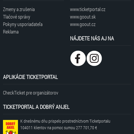
Zmeny a zrušenia
www.ticketportal.cz
Tlačové správy
www.goout.sk
Pokyny usporiadateľa
www.goout.cz
Reklama
NÁJDETE NÁS AJ NA
APLIKÁCIE TICKETPORTAL
CheckTicket pre organizátorov
TICKETPORTAL A DOBRÝ ANJEL
K dnešnému dňu prispelo prostredníctvom Ticketportalu
104011 klientov
na pomoc sumou
277 701,70 €