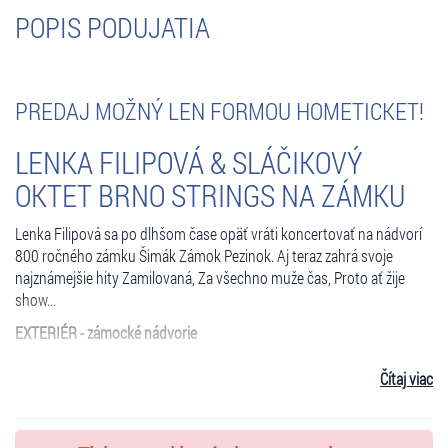
POPIS PODUJATIA
PREDAJ MOŽNÝ LEN FORMOU HOMETICKET!
LENKA FILIPOVÁ & SLÁČIKOVÝ
OKTET BRNO STRINGS NA ZÁMKU
Lenka Filipová sa po dlhšom čase opäť vráti koncertovať na nádvorí
800 ročného zámku Šimák Zámok Pezinok. Aj teraz zahrá svoje
najznámejšie hity Zamilovaná, Za všechno muže čas, Proto ať žije
show...
EXTERIÉR - zámocké nádvorie
Koncert sa uskutoční na historickom nádvorí zámku z 13.storočia v
Čítaj viac
Pezinku a naše zámocké brány na koncert sa otvárajú 18:30hod.
Začiatok: 20:00 hod.
Miesto: Nádvorie pod holým nebom, Šimák Zámok Pezinok