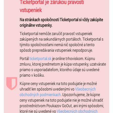
Ticketportal je zárukou pravosti
Info: +421 33 79 89 000 /
hotel@zamokpezinok.sk
www.zamokpezinok.sk
vstupeniek
Na stránkach spoločnosti Ticketportal si vždy zakúpite
VIP stôl
- je možné si zakúpiť iba celý stôl pre 4 osoby alebo VIP
originálne vstupenky.
ROYAL pre 2 osoby. VIP vstupenka zahŕňa: obsluha počas večera,
Ticketportal nemôže zaručiť pravosť vstupeniek
víno, nealko, kanapky, dezerty, ovocie.
zakúpených na sekundárnych portáloch. Ticketportal s
týmito spoločnosťami nemá nič spoločné a tento
INFORMÁCIE PRE NÁVŠTEVNÍKOV
spôsob prepredávania vstupeniek nepodporuje.
Po odohratí 30minút predstavenia sa vstupné nevracia.
Portál
ticketportal.sk
je online trhoviskom. Kúpnu
Deti od 10 rokov – cena vstupenky je bez nároku na zľavu.
zmluvu, ktorej predmetom je kúpa vstupenky, uzatvárate
priamo s usporiadateľom, ktorého údaje sú uvedené
ODPORÚČAME
priamo v košíku.
– včasný príchod
– teplé oblečenie (aj keď cez deň môže byť teplo, v noci sa ochladí)
Kúpne ceny vstupeniek na toto podujatie je možné
– v prípade nepriaznivého počasia pršiplášť / nepremokavú bundu
uhradiť len spôsobmi uvedenými vo
Všeobecných
(dáždniky nie sú z hľadiska bezpečnosti povolené)
obchodných podmienkach
. Upozorňujeme, že kúpne
ceny vstupeniek na toto podujatie nie je možné uhradiť
V mieste konania na vás čakajú predajné stánky s občerstvením,
prostredníctvom Poukazov GoOut, ani inými spôsobmi,
nápojmi a kvalitným zámockým vínom ako aj zámocká reštaurácia s
ktoré nie sú uvedené vo
Všeobecných obchodných
kvalitnou regionálnou kuchyňou a príjemným posedením na